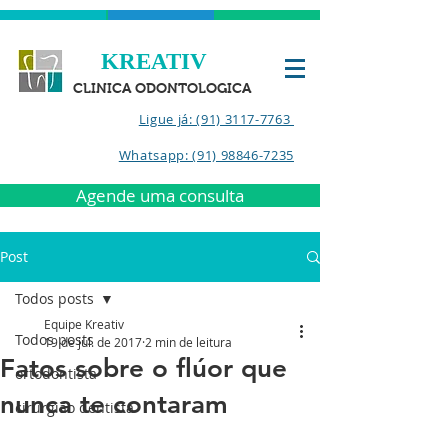
KREATIV
CLINICA ODONTOLOGICA
Ligue já: (91) 3117-7763
Whatsapp: (91) 98846-7235
Agende uma consulta
Post
Todos posts
Equipe Kreativ
Todos posts
19 de jul. de 2017
2 min de leitura
Fatos sobre o flúor que
ortodontista
nunca te contaram
cirurgião dentista