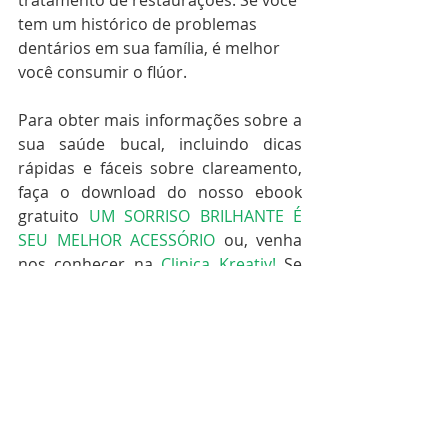
tratamento de restaurações. Se você 
tem um histórico de problemas 
dentários em sua família, é melhor 
você consumir o flúor.
Para obter mais informações sobre a 
sua saúde bucal, incluindo dicas 
rápidas e fáceis sobre clareamento, 
faça o download do nosso ebook 
gratuito 
U
M SORRISO BRILHANTE É 
SEU MELHOR ACESSÓRIO
ou, venha 
nos conhecer na 
Clinica Kreativ!
 Se 
você está procurando um dentista 
em Belém que se preocupa com o 
seu conforto, saúde geral e um 
sorriso perfeito, 
FALE CONOSCO 
AGORA
. 
www.clinicakreativ.com.br