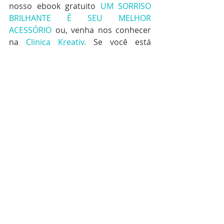
nosso ebook gratuito 
UM SORRISO 
BRILHANTE É SEU MELHOR 
ACESSÓRIO
 ou, venha nos conhecer 
na 
Clinica Kreativ.
 Se você está 
procurando um dentista em Belém 
que se preocupa com o seu conforto, 
saúde geral e um sorriso perfeito, 
FALE CONOSCO AGORA
. 
www.clinicakreativ.com.br
#clinicaodontologica
#dentista
#estetica
#esteticafacial
#rejuvenescimento
#dental