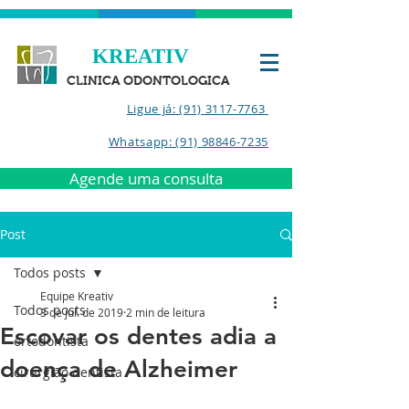
KREATIV
CLINICA ODONTOLOGICA
Ligue já: (91) 3117-7763
Whatsapp: (91) 98846-7235
Agende uma consulta
Post
Todos posts
Equipe Kreativ
Todos posts
3 de jul. de 2019
2 min de leitura
Escovar os dentes adia a
ortodontista
doença de Alzheimer
cirurgião dentista