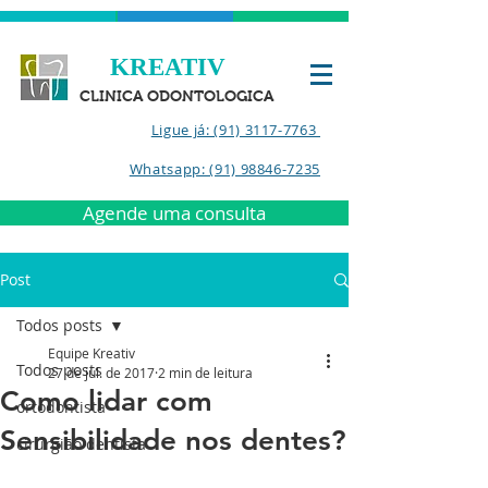
KREATIV
CLINICA ODONTOLOGICA
Ligue já: (91) 3117-7763
Whatsapp: (91) 98846-7235
Agende uma consulta
Post
Todos posts
Equipe Kreativ
Todos posts
27 de jul. de 2017
2 min de leitura
Como lidar com
ortodontista
Sensibilidade nos dentes?
cirurgião dentista