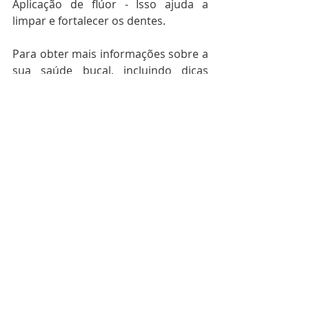
Aplicação de flúor - Isso ajuda a 
limpar e fortalecer os dentes.
Para obter mais informações sobre a 
sua saúde bucal, incluindo dicas 
rápidas e fáceis sobre clareamento, 
faça o download do nosso ebook 
gratuito 
U
M SORRISO BRILHANTE É 
SEU MELHOR ACESSÓRIO
ou, venha 
nos conhecer na 
Clinica Kreativ!
 Se 
você está procurando um dentista 
em Belém que se preocupa com o 
seu conforto, saúde geral e um 
sorriso perfeito, 
FALE CONOSCO 
AGORA
. 
www.clinicakreativ.com.br