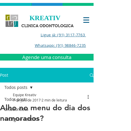
KREATIV
CLINICA ODONTOLOGICA
Ligue já: (91) 3117-7763
Whatsapp: (91) 98846-7235
Agende uma consulta
Post
Todos posts
Equipe Kreativ
Todos posts
7 de jun. de 2017
2 min de leitura
Alho no menu do dia dos
ortodontista
namorados?
cirurgião dentista