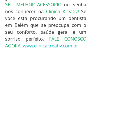
SEU MELHOR ACESSÓRIO
ou, venha 
nos conhecer na 
Clinica Kreativ!
 Se 
você está procurando um dentista 
em Belém que se preocupa com o 
seu conforto, saúde geral e um 
sorriso perfeito, 
FALE CONOSCO 
AGORA
. 
www.clinicakreativ.com.br
#higieneoral
#saúdeoral
#dental
#dentista
#clinicaodontologica
#odontologo