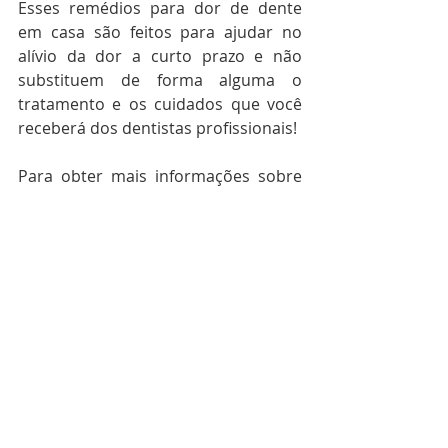
Esses remédios para dor de dente 
em casa são feitos para ajudar no 
alívio da dor a curto prazo e não 
substituem de forma alguma o 
tratamento e os cuidados que você 
receberá dos dentistas profissionais!
Para obter mais informações sobre 
aparelhos ortodônticos 
convencionais e invisíveis, e dicas 
úteis sobre sua saúde bucal, 
incluindo dicas rápidas e fáceis sobre 
clareamento, faça o download do 
nosso ebook gratuito 
UM SORRISO 
BRILHANTE É SEU MELHOR 
ACESSÓRIO
 ou, venha nos conhecer 
na 
Clinica Kreativ.
 Se você está 
procurando um dentista em Belém 
que se preocupa com o seu conforto, 