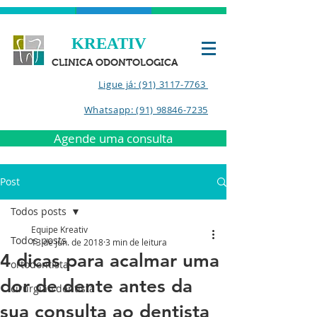
KREATIV
CLINICA ODONTOLOGICA
Ligue já: (91) 3117-7763
Whatsapp: (91) 98846-7235
Agende uma consulta
Post
Todos posts
Equipe Kreativ
Todos posts
13 de jun. de 2018
3 min de leitura
4 dicas para acalmar uma
ortodontista
dor de dente antes da
cirurgião dentista
sua consulta ao dentista