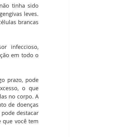
ão tinha sido 
engivas leves. 
lulas brancas 
 infeccioso, 
ação em todo o 
go prazo, pode 
xcesso, o que 
as no corpo. A 
to de doenças 
 pode destacar 
 que você tem 