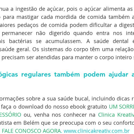
ua a ingestão de açúcar, pois o açúcar alimenta as 
o para mastigar cada mordida de comida também a
Maiores pedaços de comida podem dificultar a digest
permanecer não digerido quando entra nos intes
ais bactérias se acumulassem. A saúde dental 
saúde geral. Os sistemas do corpo têm uma relação 
 precisam ser atendidas para manter o corpo inteiro
lógicas regulares também podem ajudar a
ormações sobre a sua saúde bucal, incluindo dicas rá
 faça o download do nosso ebook gratuito 
U
M SORRI
ESSÓRIO
ou, venha nos conhecer na 
Clinica Kreativ
ista em Belém que se preocupa com o seu conforto, 
 
FALE CONOSCO AGORA
. 
www.clinicakreativ.com.br