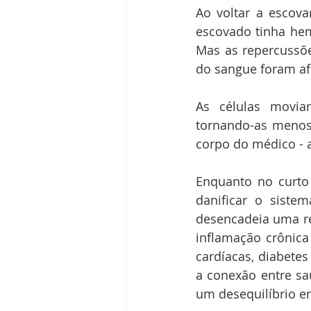
Ao voltar a escova
escovado tinha hem
Mas as repercussõe
do sangue foram a
As células moviam
tornando-as menos 
corpo do médico - 
Enquanto no curto 
danificar o siste
desencadeia uma rea
inflamação crônica
cardíacas, diabete
a conexão entre sa
um desequilíbrio en