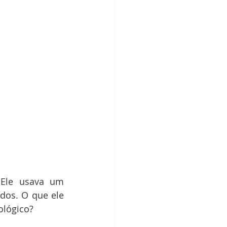
Ele usava um 
os. O que ele 
ológico?