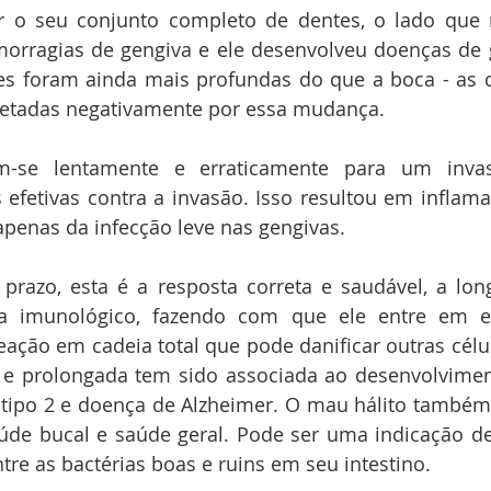
r o seu conjunto completo de dentes, o lado que n
orragias de gengiva e ele desenvolveu doenças de g
s foram ainda mais profundas do que a boca - as cé
fetadas negativamente por essa mudança.
-se lentamente e erraticamente para um invasor
efetivas contra a invasão. Isso resultou em inflam
apenas da infecção leve nas gengivas.
prazo, esta é a resposta correta e saudável, a lon
ma imunológico, fazendo com que ele entre em e
ção em cadeia total que pode danificar outras célul
 e prolongada tem sido associada ao desenvolvimen
s tipo 2 e doença de Alzheimer. O mau hálito também
úde bucal e saúde geral. Pode ser uma indicação de
tre as bactérias boas e ruins em seu intestino.