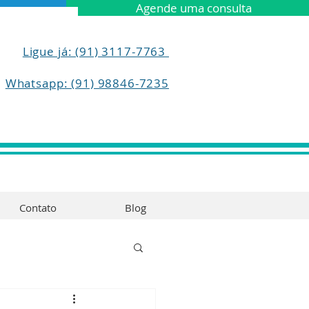
Agende uma consulta
Ligue já: (91) 3117-7763
Whatsapp: (91) 98846-7235
Contato
Blog