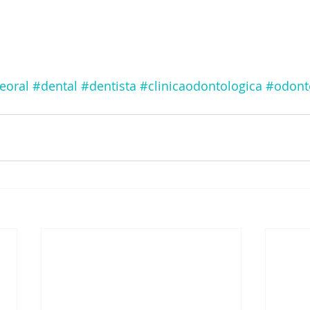
eoral
#dental
#dentista
#clinicaodontologica
#odont