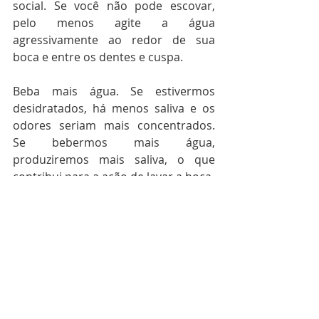
social. Se você não pode escovar, 
pelo menos agite a água 
agressivamente ao redor de sua 
boca e entre os dentes e cuspa.
Beba mais água. Se estivermos 
desidratados, há menos saliva e os 
odores seriam mais concentrados. 
Se bebermos mais água, 
produziremos mais saliva, o que 
contribui para a ação de lavar a boca.
Para obter mais informações e dicas 
úteis sobre sua saúde bucal, 
incluindo dicas rápidas e fáceis sobre 
clareamento, faça o download do 
nosso ebook gratuito 
UM SORRISO 
BRILHANTE É SEU MELHOR 
ACESSÓRIO
 ou, venha nos conhecer 