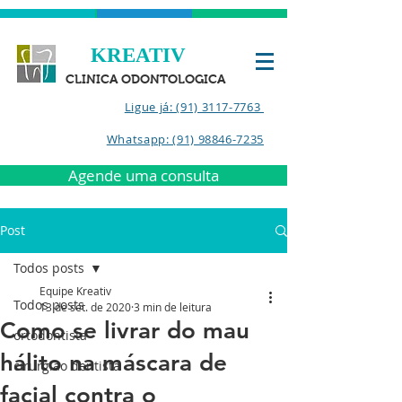
KREATIV
CLINICA ODONTOLOGICA
Ligue já: (91) 3117-7763
Whatsapp: (91) 98846-7235
Agende uma consulta
Post
Todos posts
Equipe Kreativ
Todos posts
13 de set. de 2020
3 min de leitura
Como se livrar do mau
ortodontista
hálito na máscara de
cirurgião dentista
facial contra o