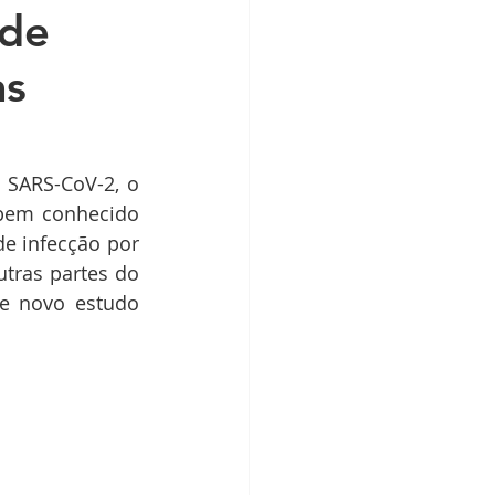
 de
as
 SARS-CoV-2, o 
bem conhecido 
e infecção por 
tras partes do 
e novo estudo 