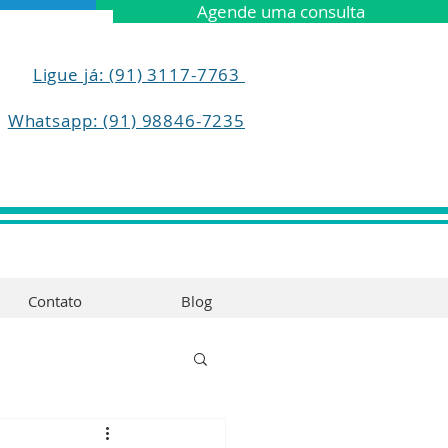
Agende uma consulta
Ligue já: (91) 3117-7763
Whatsapp: (91) 98846-7235
Contato
Blog