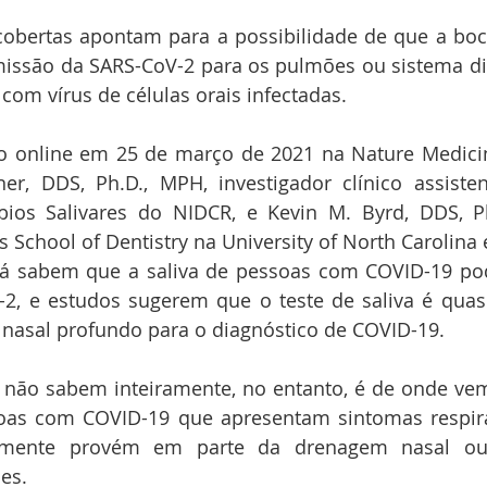
cobertas apontam para a possibilidade de que a bo
issão da SARS-CoV-2 para os pulmões ou sistema dig
 com vírus de células orais infectadas.
o online em 25 de março de 2021 na Nature Medicine
r, DDS, Ph.D., MPH, investigador clínico assisten
ios Salivares do NIDCR, e Kevin M. Byrd, DDS, Ph.
á sabem que a saliva de pessoas com COVID-19 pode
-2, e estudos sugerem que o teste de saliva é quase
 nasal profundo para o diagnóstico de COVID-19. 
s não sabem inteiramente, no entanto, é de onde ve
oas com COVID-19 que apresentam sintomas respirató
elmente provém em parte da drenagem nasal ou 
es. 