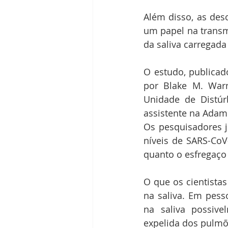
Além disso, as des
um papel na transm
da saliva carregada
O estudo, publicad
por Blake M. Warne
Unidade de Distúrb
Os pesquisadores j
níveis de SARS-CoV
quanto o esfregaço
O que os cientista
na saliva. Em pess
na saliva possiv
expelida dos pulmõ