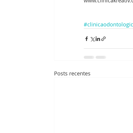
www.clinicakreativ
#clinicaodontologi
Posts recentes