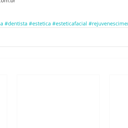
.com.br
ca
#dentista
#estetica
#esteticafacial
#rejuvenescime