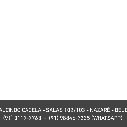
ESCOVAR OS DENTES
Ciga
ANTES OU DEPOIS DO
perd
CAFÉ DA MANHÃ?
ALCINDO CACELA - SALAS 102/103 - NAZARÉ - BEL
(91) 3117-7763
-
(91) 98846-7235 (WHATSAPP)