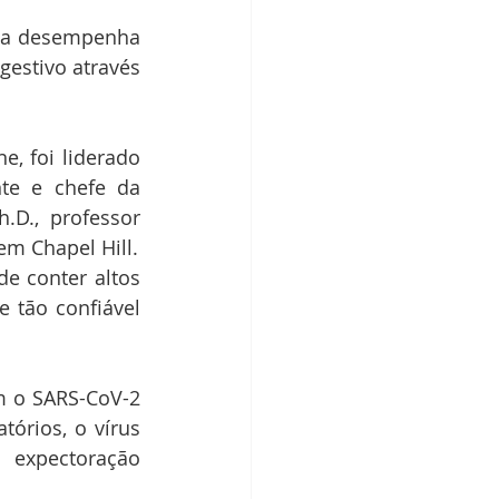
ca desempenha 
estivo através 
, foi liderado 
te e chefe da 
D., professor 
assistente na Adams School of Dentistry na University of North Carolina em Chapel Hill. 
 conter altos 
 tão confiável 
m o SARS-CoV-2 
rios, o vírus 
expectoração 