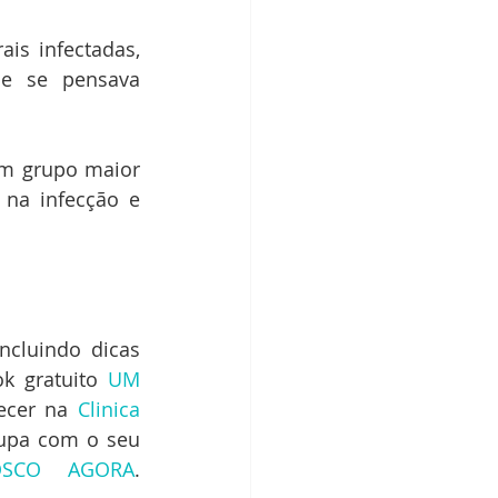
s infectadas, 
e se pensava 
m grupo maior 
na infecção e 
cluindo dicas 
k gratuito 
UM 
ecer na 
Clinica 
upa com o seu 
OSCO AGORA
. 