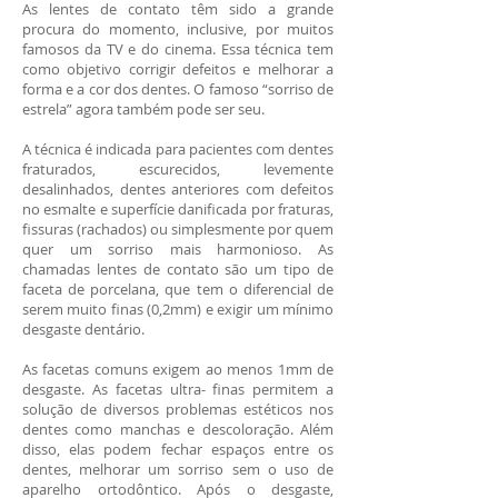
As
lentes de contato
têm sido a grande
procura do momento, inclusive, por muitos
famosos da TV e do cinema. Essa técnica tem
como objetivo corrigir defeitos e melhorar a
forma e a cor dos dentes. O famoso “sorriso de
estrela” agora também pode ser seu.
A técnica é indicada para pacientes com
dentes
fraturados
, escurecidos,
levemente
desalinhados
, dentes anteriores com defeitos
no esmalte e superfície danificada por fraturas,
fissuras (rachados) ou simplesmente por quem
quer um sorriso mais harmonioso. As
chamadas lentes de contato são um tipo de
faceta de porcelana, que tem o diferencial de
serem muito finas (0,2mm) e exigir um mínimo
desgaste dentário.
As facetas comuns exigem ao menos 1mm de
desgaste. As facetas ultra- finas permitem a
solução de diversos problemas estéticos nos
dentes como manchas e descoloração. Além
disso, elas podem fechar espaços entre os
dentes, melhorar um sorriso sem o uso de
aparelho ortodôntico. Após o desgaste,