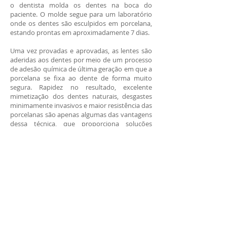
o dentista molda os dentes na boca do
paciente. O molde segue para um laboratório
onde os dentes são esculpidos em porcelana,
estando prontas em aproximadamente 7 dias.
Uma vez provadas e aprovadas, as lentes são
aderidas aos dentes por meio de um processo
de adesão química de última geração em que a
porcelana se fixa ao dente de forma muito
segura. Rapidez no resultado, excelente
mimetização dos dentes naturais, desgastes
minimamente invasivos e maior resistência das
porcelanas são apenas algumas das vantagens
dessa técnica, que proporciona soluções
estéticas conservadoras nunca antes possíveis.
As lentes de contato para os dentes possuem
uma grande resistência ao desgaste e não
sofrem com alterações de cores, deixando o
resultado mais natural. Para manter a
integridade da faceta, o paciente deve manter
sua higiene bucal e tomar cuidado com
alimentos muito duros. Voce quer o "sorriso
das estrelas"?
Consulte-nos.