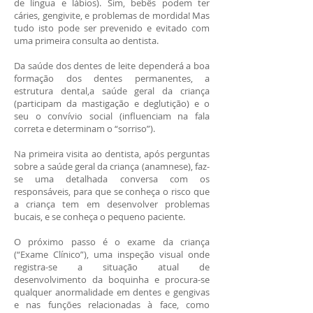
de língua e lábios). Sim, bebês podem ter
cáries, gengivite, e problemas de mordida! Mas
tudo isto pode ser prevenido e evitado com
uma primeira consulta ao dentista.
Da saúde dos dentes de leite dependerá a boa
formação dos dentes permanentes, a
estrutura dental,a saúde geral da criança
(participam da mastigação e deglutição) e o
seu o convívio social (influenciam na fala
correta e determinam o “sorriso”).
Na primeira visita ao dentista, após perguntas
sobre a saúde geral da criança (anamnese), faz-
se uma detalhada conversa com os
responsáveis, para que se conheça o risco que
a criança tem em desenvolver problemas
bucais, e se conheça o pequeno paciente.
O próximo passo é o exame da criança
(“Exame Clínico”), uma inspeção visual onde
registra-se a situação atual de
desenvolvimento da boquinha e procura-se
qualquer anormalidade em dentes e gengivas
e nas funções relacionadas à face, como