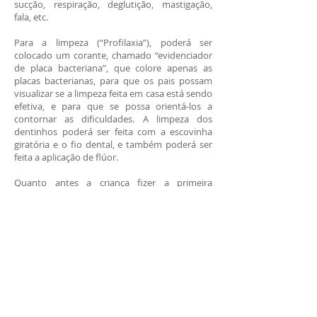
sucção, respiração, deglutição, mastigação,
fala, etc.
Para a limpeza (“Profilaxia”), poderá ser
colocado um corante, chamado “evidenciador
de placa bacteriana”, que colore apenas as
placas bacterianas, para que os pais possam
visualizar se a limpeza feita em casa está sendo
efetiva, e para que se possa orientá-los a
contornar as dificuldades. A limpeza dos
dentinhos poderá ser feita com a escovinha
giratória e o fio dental, e também poderá ser
feita a aplicação de flúor.
Quanto antes a criança fizer a primeira
consulta ao dentista, mais facilmente irá
incorporar hábitos saudáveis em seu dia a dia,
prevenindo a instalação dos males bucais. O
acompanhamento profissional é importante
para que a dentição se desenvolva de forma
saudável, já que o diagnóstico precoce de
qualquer anomalia poderá favorecer o
tratamento. Seu bebê precisa de atendimento?
Agende uma consulta.